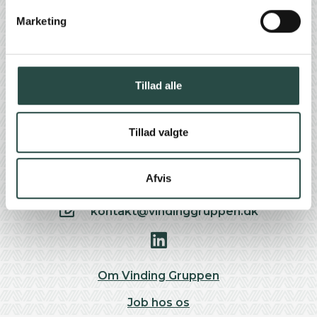
Find os her
Marketing
Tillad alle
Vinding Gruppen A/S
Enghavevej 40
Tillad valgte
DK 7100 Vejle
Afvis
+45 75 85 88 11
kontakt@vindinggruppen.dk
Om Vinding Gruppen
Job hos os