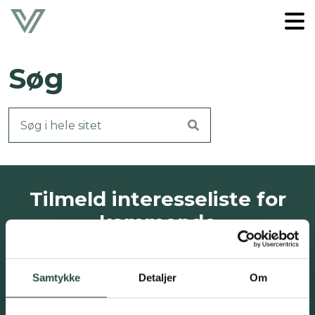
Søg
Tilmeld interesseliste for
kommende
investeringsmuligheder,
nyhedsbreve mv.
Samtykke
Detaljer
Om