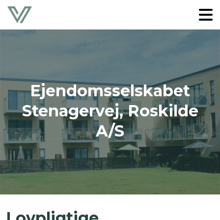
Ejendomsselskabet
Stenagervej, Roskilde
A/S
Lovpligtige