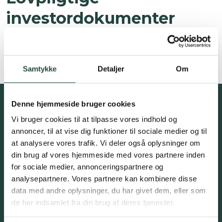
investordokumenter
Information og fakta om investeringen
Prip-Kid Investorinformation
Samtykke
Detaljer
Om
Tilmeld interesseliste for
Denne hjemmeside bruger cookies
Vi bruger cookies til at tilpasse vores indhold og
kommende
annoncer, til at vise dig funktioner til sociale medier og til
investeringsmuligheder,
at analysere vores trafik. Vi deler også oplysninger om
nyhedsbreve mv.
din brug af vores hjemmeside med vores partnere inden
for sociale medier, annonceringspartnere og
analysepartnere. Vores partnere kan kombinere disse
data med andre oplysninger, du har givet dem, eller som
de har indsamlet fra din brug af deres tjenester.