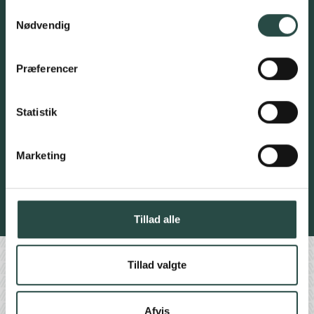
Samtykkevalg
Nødvendig
Præferencer
Nuværende investor?
Ja
Statistik
Nej
Marketing
Ja tak, tilmeld mig!
Se vores cookie- og privatlivspolitik
Tillad alle
Find os her
Tillad valgte
Afvis