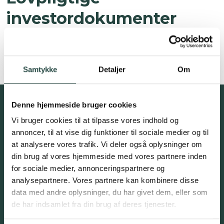
investordokumenter
Information og fakta om investeringen
Prip-Kid Investorinformation
Samtykke
Detaljer
Om
Tilmeld interesseliste for
Denne hjemmeside bruger cookies
Vi bruger cookies til at tilpasse vores indhold og
kommende
annoncer, til at vise dig funktioner til sociale medier og til
investeringsmuligheder,
at analysere vores trafik. Vi deler også oplysninger om
nyhedsbreve mv.
din brug af vores hjemmeside med vores partnere inden
for sociale medier, annonceringspartnere og
analysepartnere. Vores partnere kan kombinere disse
data med andre oplysninger, du har givet dem, eller som
de har indsamlet fra din brug af deres tjenester.