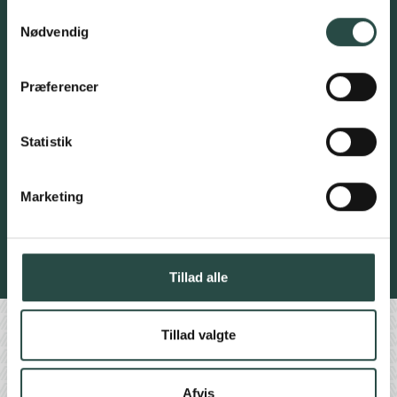
Samtykkevalg
Nødvendig
Præferencer
Nuværende investor?
Ja
Statistik
Nej
Marketing
Ja tak, tilmeld mig!
Se vores cookie- og privatlivspolitik
Tillad alle
Find os her
Tillad valgte
Afvis