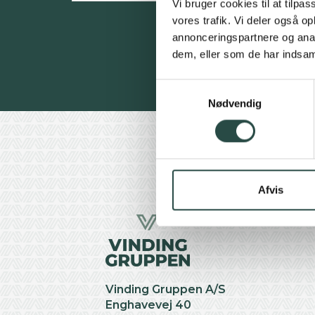
Vi bruger cookies til at tilpas
vores trafik. Vi deler også 
annonceringspartnere og anal
dem, eller som de har indsaml
Samtykkevalg
Nødvendig
Afvis
Vinding Gruppen A/S
Enghavevej 40