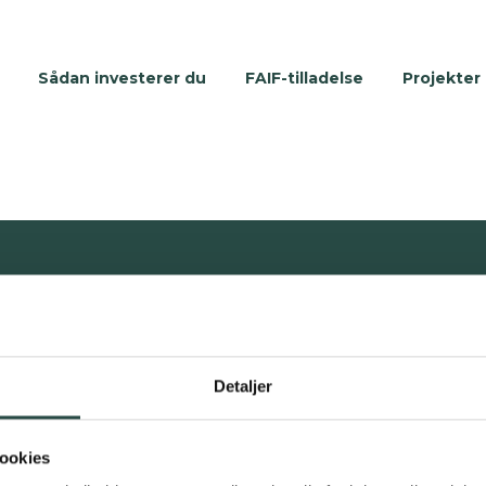
Sådan investerer du
FAIF-tilladelse
Projekter
e for kommende investeringsm
mv.
Detaljer
Nuv
inve
ookies
J