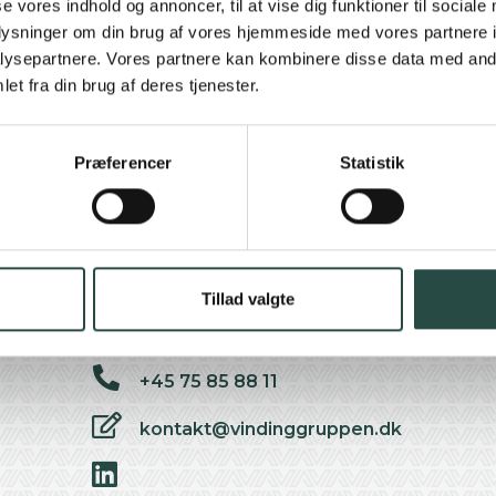
se vores indhold og annoncer, til at vise dig funktioner til sociale
N
oplysninger om din brug af vores hjemmeside med vores partnere i
ysepartnere. Vores partnere kan kombinere disse data med andr
et fra din brug af deres tjenester.
Se vores cookie- og privatlivspolitik
Præferencer
Statistik
Find os her
Tillad valgte
+45 75 85 88 11
kontakt@vindinggruppen.dk