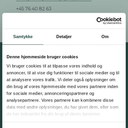
+45 76 40 82 63
Samtykke
Detaljer
Om
Tilmeld interesseliste for
Denne hjemmeside bruger cookies
kommende
Vi bruger cookies til at tilpasse vores indhold og
investeringsmuligheder,
annoncer, til at vise dig funktioner til sociale medier og til
at analysere vores trafik. Vi deler også oplysninger om
nyhedsbreve mv.
din brug af vores hjemmeside med vores partnere inden
for sociale medier, annonceringspartnere og
analysepartnere. Vores partnere kan kombinere disse
data med andre oplysninger, du har givet dem, eller som
de har indsamlet fra din brug af deres tjenester.