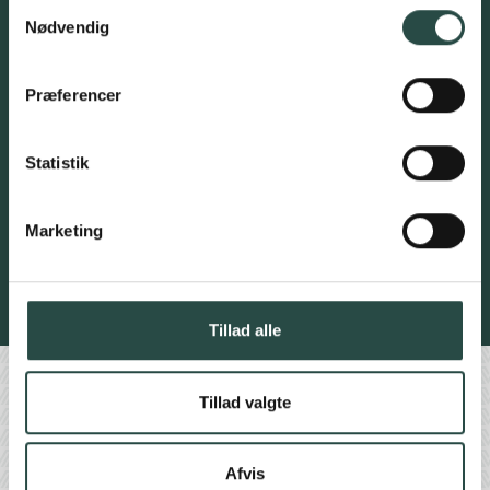
Samtykkevalg
Nødvendig
Præferencer
Nuværende investor?
Ja
Statistik
Nej
Marketing
Ja tak, tilmeld mig!
Se vores cookie- og privatlivspolitik
Tillad alle
Find os her
Tillad valgte
Afvis