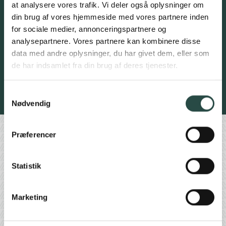
Nuværende investor?
at analysere vores trafik. Vi deler også oplysninger om
Ja
din brug af vores hjemmeside med vores partnere inden
for sociale medier, annonceringspartnere og
Nej
analysepartnere. Vores partnere kan kombinere disse
data med andre oplysninger, du har givet dem, eller som
de har indsamlet fra din brug af deres tjenester.
Ja tak, tilmeld mig!
Se vores cookie- og privatlivspolitik
Samtykkevalg
Nødvendig
Find os her
Præferencer
Statistik
Marketing
Vinding Gruppen A/S