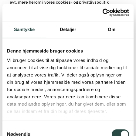
evt. mere herom i vores cookies- og privatlivspolitik
Materiale mv.
*
Tilmeld Vinding Gruppens mailliste - og få tilsendt bl.a.
Samtykke
Detaljer
Om
lignende prospekter
Bekræft venligst
*
Denne hjemmeside bruger cookies
Vi bruger cookies til at tilpasse vores indhold og
annoncer, til at vise dig funktioner til sociale medier og til
at analysere vores trafik. Vi deler også oplysninger om
din brug af vores hjemmeside med vores partnere inden
Se vores cookie- og privatlivspolitik
for sociale medier, annonceringspartnere og
analysepartnere. Vores partnere kan kombinere disse
Du modtager herefter en bekræftelsesmail.
data med andre oplysninger, du har givet dem, eller som
de har indsamlet fra din brug af deres tjenester.
Bekræft
Samtykkevalg
Nødvendig