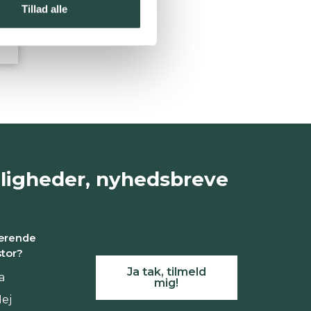
Tillad alle
uligheder, nyhedsbreve
ærende
stor?
Ja tak, tilmeld
a
mig!
ej