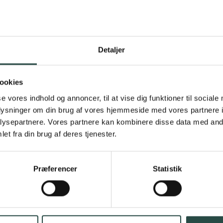
Samtykke
*
Detaljer
Jeg accepterer mine data indsamles og opbevares. Se evt. mere hero
 vores cookies- og privatlivspolitik
ookies
Materiale mv.
*
se vores indhold og annoncer, til at vise dig funktioner til sociale
oplysninger om din brug af vores hjemmeside med vores partnere i
Tilmeld Vinding Gruppens mailliste - og få tilsendt bl.a. lignende
prospekter
ysepartnere. Vores partnere kan kombinere disse data med andr
et fra din brug af deres tjenester.
Bekræft venligst
*
Præferencer
Statistik
e vores cookie- og privatlivspolitik
Når du trykker 'bekræft' lander du på en side, hvor du kan downloade
prospektet.