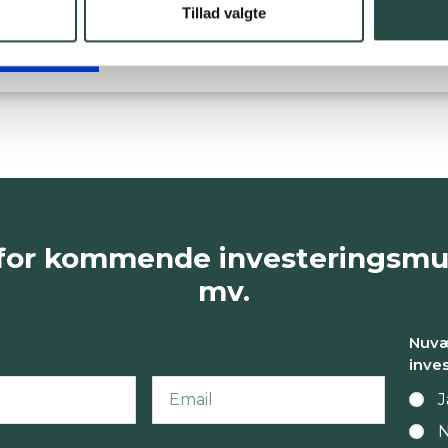
Tillad valgte
Bekræft
e for kommende investeringsm
mv.
Nuv
inve
J
N