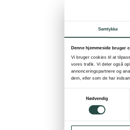
Samtykke
i
Denne hjemmeside bruger c
Vi bruger cookies til at tilpas
vores trafik. Vi deler også 
annonceringspartnere og anal
dem, eller som de har indsaml
Samtykkevalg
Nødvendig
S