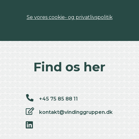
Se vores cookie- og privatlivspolitik
Find os her
+45 75 85 88 11
kontakt@vindinggruppen.dk