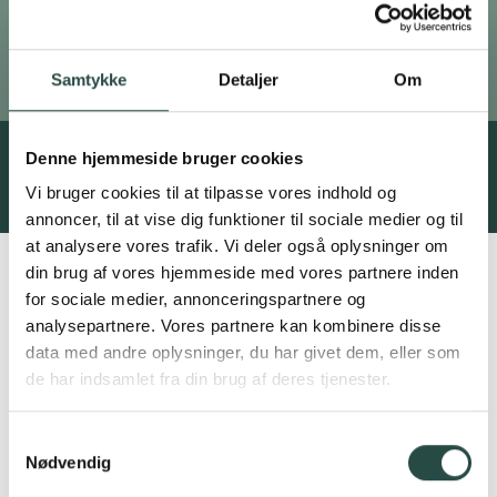
Samtykke
Detaljer
Om
Denne hjemmeside bruger cookies
Se også
Vi bruger cookies til at tilpasse vores indhold og
annoncer, til at vise dig funktioner til sociale medier og til
at analysere vores trafik. Vi deler også oplysninger om
din brug af vores hjemmeside med vores partnere inden
for sociale medier, annonceringspartnere og
Platanhaven, Odense
analysepartnere. Vores partnere kan kombinere disse
data med andre oplysninger, du har givet dem, eller som
de har indsamlet fra din brug af deres tjenester.
Hør om andre
investeringsmuligheder
Samtykkevalg
Nødvendig