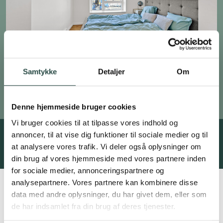
Samtykke
Detaljer
Om
Denne hjemmeside bruger cookies
Vi bruger cookies til at tilpasse vores indhold og
annoncer, til at vise dig funktioner til sociale medier og til
Se også
at analysere vores trafik. Vi deler også oplysninger om
din brug af vores hjemmeside med vores partnere inden
for sociale medier, annonceringspartnere og
analysepartnere. Vores partnere kan kombinere disse
data med andre oplysninger, du har givet dem, eller som
Skovlunde, Ballerup
de har indsamlet fra din brug af deres tjenester.