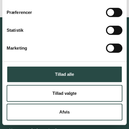
Der er gode parkeringsforhold
Præferencer
Tilmeld interesseliste for
Statistik
kommende
investeringsmuligheder,
Marketing
nyhedsbreve mv.
Tillad alle
Tillad valgte
Afvis