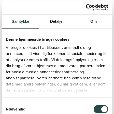
Ring til os på +45 75 85 88 11
Samtykke
Detaljer
Om
Butik med fantastisk
Denne hjemmeside bruger cookies
beliggenhed
Vi bruger cookies til at tilpasse vores indhold og
annoncer, til at vise dig funktioner til sociale medier og til
Velbeliggende 204 m2 stort butikslejemål
at analysere vores trafik. Vi deler også oplysninger om
indeholdende regulært butikslokale med træ
din brug af vores hjemmeside med vores partnere inden
lignende gulv belægning og fast grund belysning.
for sociale medier, annonceringspartnere og
Der er endv. køkken/kantine – bagindgang – lager –
analysepartnere. Vores partnere kan kombinere disse
toilet.
data med andre oplysninger, du har givet dem, eller som
de har indsamlet fra din brug af deres tjenester.
Et fint regulært butikslejemål med stor synlighed.
Som nærmeste naboer er cykel forretning, pizzaria,
Samtykkevalg
Coop 365
Nødvendig